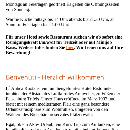
Montags an Feiertagen geöffnet! Es gelten die Öffnungszeiten
von Sonntag.
Warme Küche mittags bis 14 Uhr, abends bis 21.30 Uhr, an
Sonn- u. Feiertagen bis 21.00 Uhr.
Für unser Hotel sowie Restaurant suchen wir ab sofort eine
Reinigungskraft (/m/w/d) für Teilzeit oder auf Minijob-
Basis. Weitere Infos finden Sie
hier
. Wir freuen uns auf Ihre
Bewerbung!
Benvenuti - Herzlich willkommen
L` Antica Ruota ist ein familiengeführtes Hotel-Ristorante
inmitten der Altstadt des Luftkurortes Annweiler, zu Füßen der
Felsenburg Trifels. Unser Haus eröffnete im März 1997 und
bietet mit seinem mediterranen Flair eine ganz besondere
Urlaubsatmosphäre zum Wohlfühlen, umgeben von den
Wäldern des Biosphärenreservates Pfälzerwald.
Egal, ob ein Aktiv-Urlaub, ein Kurz-Trip zum Auftanken, eine
Familienfeier oder ein Ausflug zu zweit – bei uns können Sie